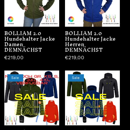
BOLLIAM 2.0
BOLLIAM 2.0
Hundehalter Jacke
Hundehalter Jacke
Damen
Herren
DEMNÄCHST
DEMNÄCHST
Normaler
€219,00
Normaler
€219,00
Preis
Preis
Sale
Sale