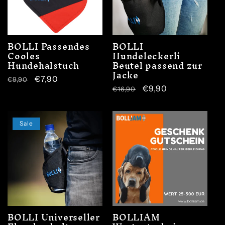
BOLLI Passendes
BOLLI
Cooles
Hundeleckerli
Hundehalstuch
Beutel passend zur
Jacke
Normaler
Verkaufspreis
€7,90
€9,90
Normaler
Verkaufspreis
€9,90
€16,90
Preis
Preis
Sale
BOLLI Universeller
BOLLIAM