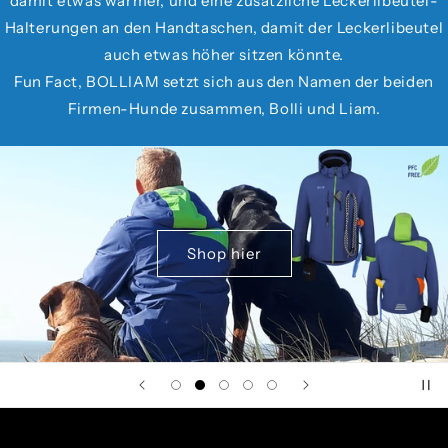
damit etwas wärmer, und eine zusätzliche Leckerlibeutel-
Halterungen an den Handtaschen, damit der Leckerlibeutel
auch etwas höher sitzen könnte.
Fun Fact, BOLLIAM setzt sich aus den Namen der beiden
Firmen-Hunde zusammen, Bolli und Liam.
Shop hier