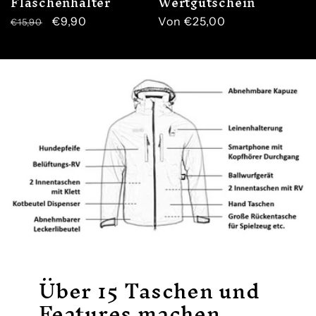
Flaschenhalter
Wertgutschein
Normaler
Verkaufspreis
€9,90
Normaler
Von €25,00
€15,90
Preis
Preis
Über 15 Taschen und
Features machen