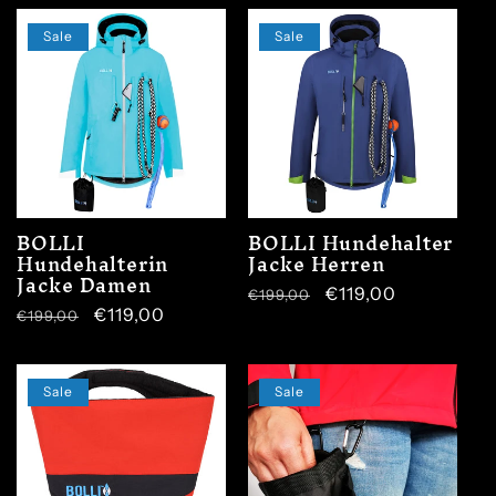
Sale
Sale
BOLLI
BOLLI Hundehalter
Hundehalterin
Jacke Herren
Jacke Damen
Normaler
Verkaufspreis
€119,00
€199,00
Normaler
Verkaufspreis
€119,00
€199,00
Preis
Preis
Sale
Sale