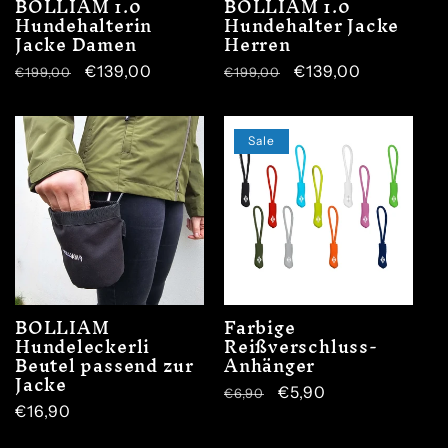
BOLLIAM 1.0
BOLLIAM 1.0
Hundehalterin
Hundehalter Jacke
Jacke Damen
Herren
Normaler
Verkaufspreis
€139,00
Normaler
Verkaufspreis
€139,00
€199,00
€199,00
Preis
Preis
Sale
BOLLIAM
Farbige
Hundeleckerli
Reißverschluss-
Beutel passend zur
Anhänger
Jacke
Normaler
Verkaufspreis
€5,90
€6,90
Normaler
€16,90
Preis
Preis